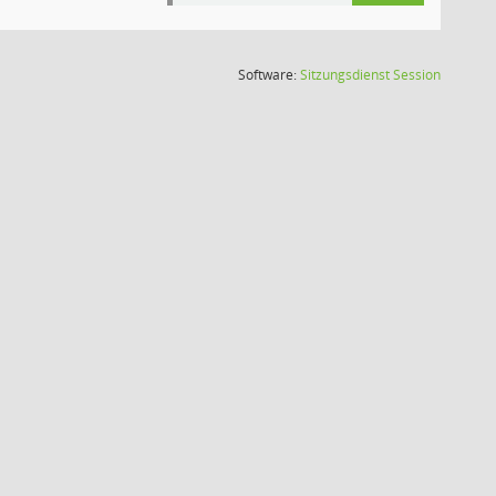
(Wird in
Software:
Sitzungsdienst
Session