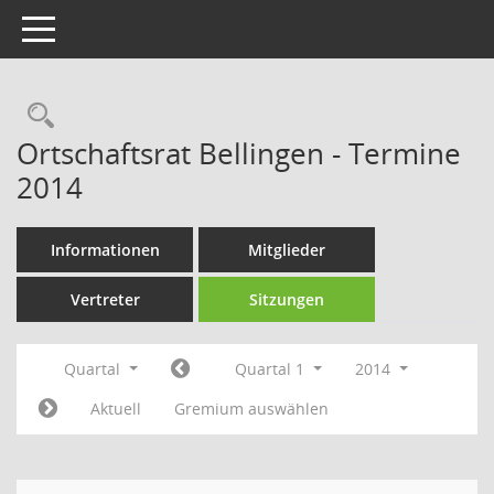
Toggle navigation
Rechercheauswahl
Ortschaftsrat Bellingen - Termine
2014
Informationen
Mitglieder
Vertreter
Sitzungen
Quartal
Quartal 1
2014
Aktuell
Gremium auswählen