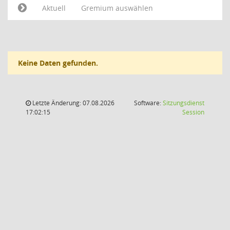
Aktuell
Gremium auswählen
Keine Daten gefunden.
Letzte Änderung: 07.08.2026
Software:
Sitzungsdienst
(Wird in
17:02:15
Session