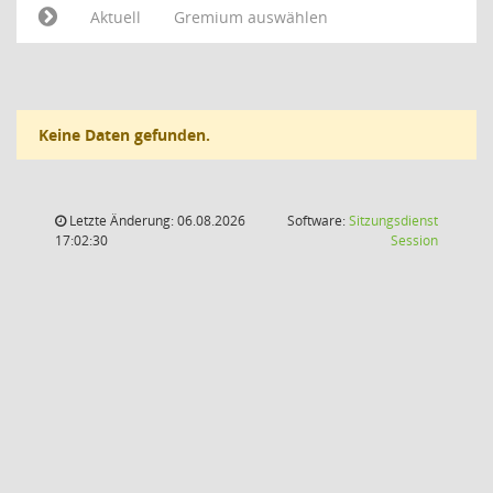
Aktuell
Gremium auswählen
Keine Daten gefunden.
Letzte Änderung: 06.08.2026
Software:
Sitzungsdienst
(Wird in
17:02:30
Session