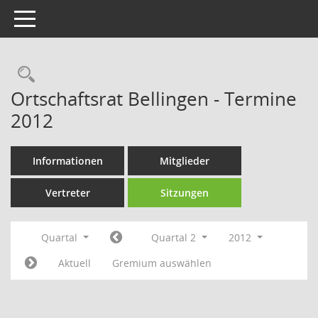
Toggle navigation
Rechercheauswahl
Ortschaftsrat Bellingen - Termine
2012
Informationen
Mitglieder
Vertreter
Sitzungen
Quartal
Quartal 2
2012
Aktuell
Gremium auswählen