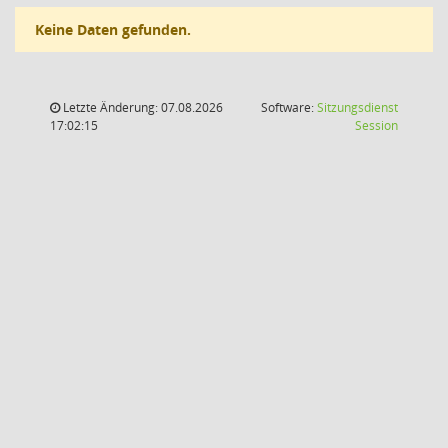
Keine Daten gefunden.
Letzte Änderung: 07.08.2026
Software:
Sitzungsdienst
(Wird in
17:02:15
Session