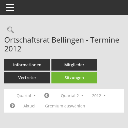
Toggle navigation
Rechercheauswahl
Ortschaftsrat Bellingen - Termine
2012
Informationen
Mitglieder
Vertreter
Sitzungen
Quartal
Quartal 2
2012
Aktuell
Gremium auswählen