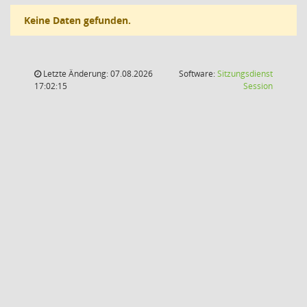
Keine Daten gefunden.
Letzte Änderung: 07.08.2026
Software:
Sitzungsdienst
(Wird in
17:02:15
Session