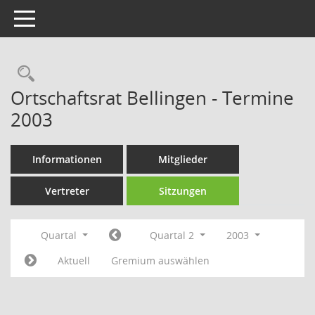
Toggle navigation
Rechercheauswahl
Ortschaftsrat Bellingen - Termine
2003
Informationen
Mitglieder
Vertreter
Sitzungen
Quartal
Quartal 2
2003
Aktuell
Gremium auswählen