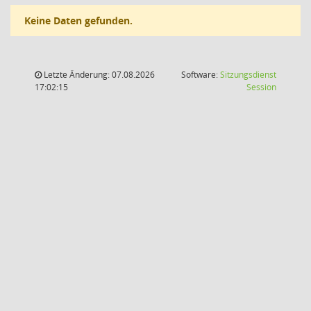
Keine Daten gefunden.
Letzte Änderung: 07.08.2026
Software:
Sitzungsdienst
(Wird in
17:02:15
Session