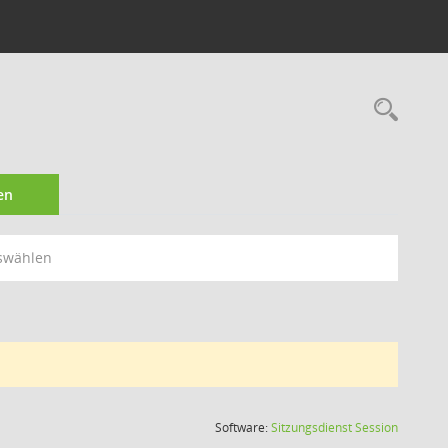
Rec
en
swählen
(Wird in
Software:
Sitzungsdienst
Session