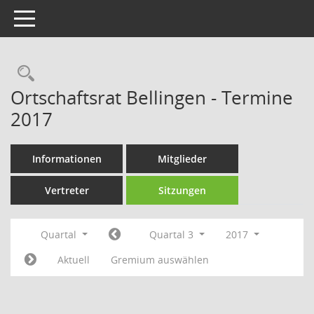
Toggle navigation
Rechercheauswahl
Ortschaftsrat Bellingen - Termine
2017
Informationen
Mitglieder
Vertreter
Sitzungen
Quartal
Quartal 3
2017
Aktuell
Gremium auswählen