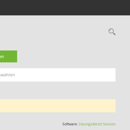
Rec
en
swählen
(Wird in
Software:
Sitzungsdienst
Session