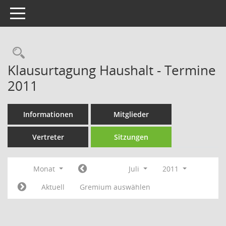
Toggle navigation
Rechercheauswahl
Klausurtagung Haushalt - Termine
2011
Informationen
Mitglieder
Vertreter
Sitzungen
Monat
Juli
2011
Aktuell
Gremium auswählen