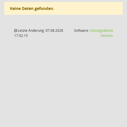
Keine Daten gefunden.
Letzte Änderung: 07.08.2026
Software:
Sitzungsdienst
(Wird in
17:02:15
Session