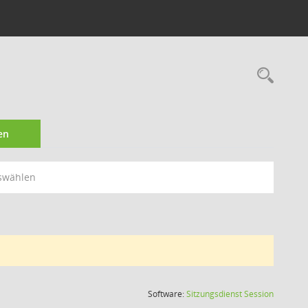
Rec
en
swählen
(Wird in
Software:
Sitzungsdienst
Session