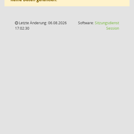
Letzte Änderung: 06.08.2026
Software:
Sitzungsdienst
(Wird in
17:02:30
Session