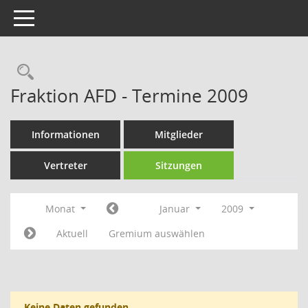
Toggle navigation
Rechercheauswahl
Fraktion AFD - Termine 2009
Informationen
Mitglieder
Vertreter
Sitzungen
Monat
Januar
2009
Aktuell
Gremium auswählen
Keine Daten gefunden.