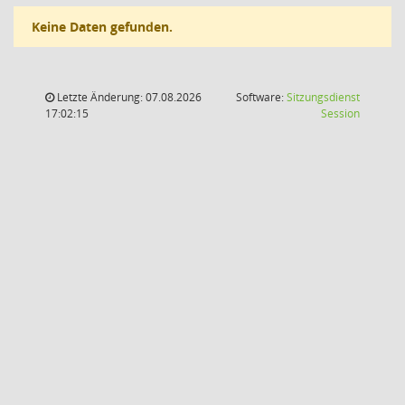
Keine Daten gefunden.
Letzte Änderung: 07.08.2026
Software:
Sitzungsdienst
(Wird in
17:02:15
Session