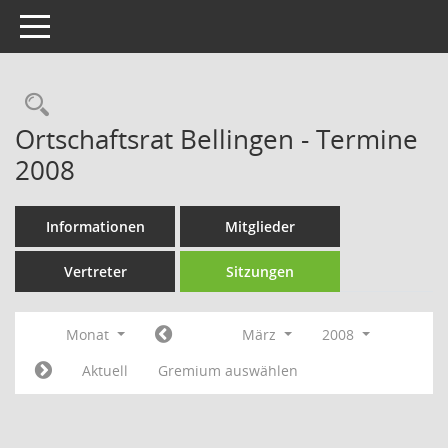
Toggle navigation
Rechercheauswahl
Ortschaftsrat Bellingen - Termine
2008
Informationen
Mitglieder
Vertreter
Sitzungen
Monat
März
2008
Aktuell
Gremium auswählen