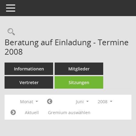
Toggle navigation
Rechercheauswahl
Beratung auf Einladung - Termine
2008
Informationen
Mitglieder
Vertreter
Sitzungen
Monat
Juni
2008
Aktuell
Gremium auswählen