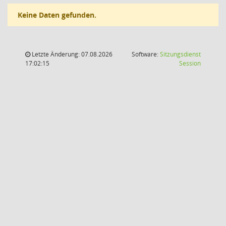
Keine Daten gefunden.
Letzte Änderung: 07.08.2026
Software:
Sitzungsdienst
(Wird in
17:02:15
Session