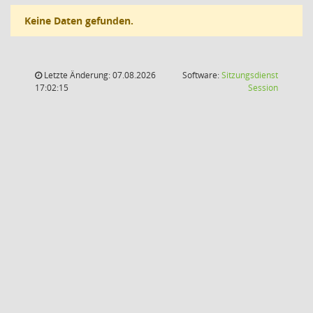
Keine Daten gefunden.
Letzte Änderung: 07.08.2026
Software:
Sitzungsdienst
(Wird in
17:02:15
Session