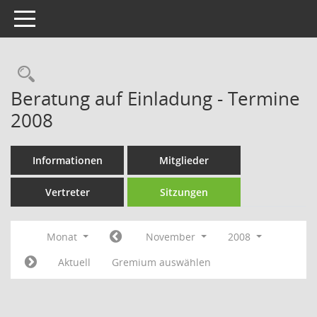
Toggle navigation
Rechercheauswahl
Beratung auf Einladung - Termine
2008
Informationen
Mitglieder
Vertreter
Sitzungen
Monat
November
2008
Aktuell
Gremium auswählen