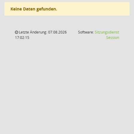
Keine Daten gefunden.
Letzte Änderung: 07.08.2026
Software:
Sitzungsdienst
(Wird in
17:02:15
Session