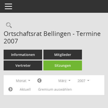
Toggle navigation
Rechercheauswahl
Ortschaftsrat Bellingen - Termine
2007
Informationen
Mitglieder
Vertreter
Sitzungen
Monat
März
2007
Aktuell
Gremium auswählen