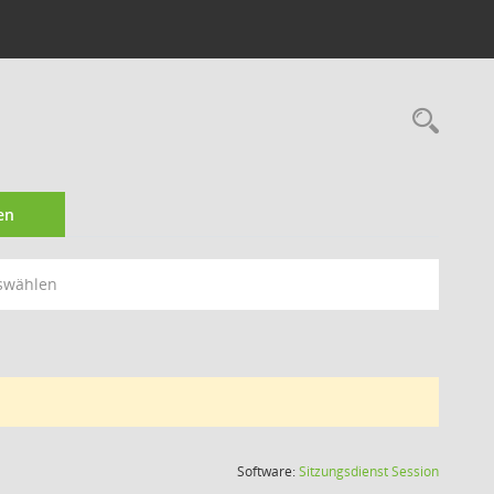
Rec
en
swählen
(Wird in
Software:
Sitzungsdienst
Session