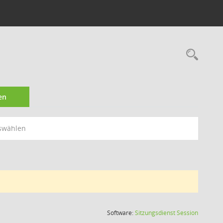
Rec
en
swählen
(Wird in
Software:
Sitzungsdienst
Session