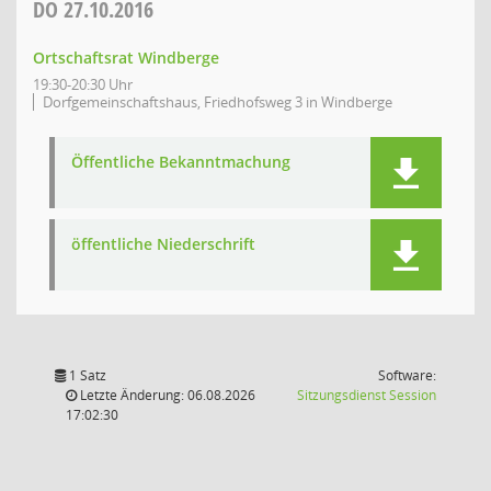
DO
27.10.2016
Ortschaftsrat Windberge
19:30-20:30 Uhr
Dorfgemeinschaftshaus, Friedhofsweg 3 in Windberge
Öffentliche Bekanntmachung
öffentliche Niederschrift
1 Satz
Software:
(Wird in
Letzte Änderung: 06.08.2026
Sitzungsdienst
Session
17:02:30