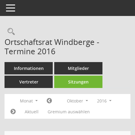
Toggle navigation
Rechercheauswahl
Ortschaftsrat Windberge -
Termine 2016
Informationen
Mitglieder
Vertreter
Sitzungen
Monat
Oktober
2016
Aktuell
Gremium auswählen