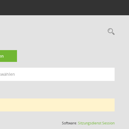
Rec
en
swählen
(Wird in
Software:
Sitzungsdienst
Session