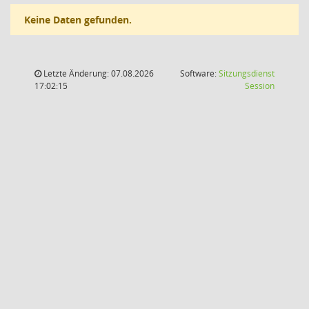
Keine Daten gefunden.
Letzte Änderung: 07.08.2026
Software:
Sitzungsdienst
(Wird in
17:02:15
Session