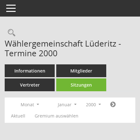
Toggle navigation
Rechercheauswahl
Wählergemeinschaft Lüderitz -
Termine 2000
Informationen
Mitglieder
Vertreter
Sitzungen
Monat
Januar
2000
Aktuell
Gremium auswählen