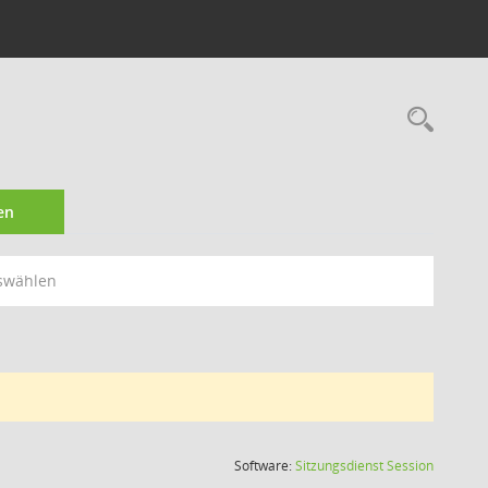
Rec
en
swählen
(Wird in
Software:
Sitzungsdienst
Session