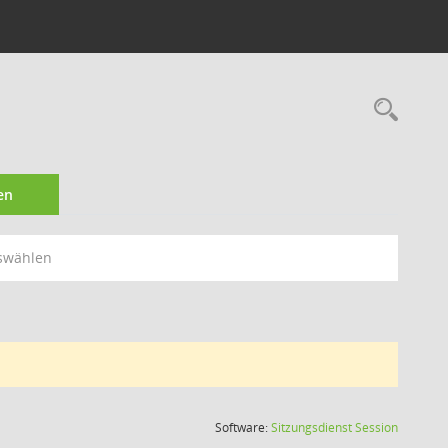
Rec
en
swählen
(Wird in
Software:
Sitzungsdienst
Session