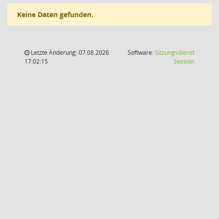
Keine Daten gefunden.
Letzte Änderung: 07.08.2026
Software:
Sitzungsdienst
(Wird in
17:02:15
Session