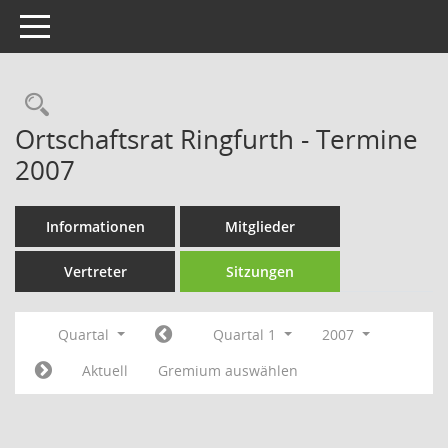
Toggle navigation
Rechercheauswahl
Ortschaftsrat Ringfurth - Termine
2007
Informationen
Mitglieder
Vertreter
Sitzungen
Quartal
Quartal 1
2007
Aktuell
Gremium auswählen