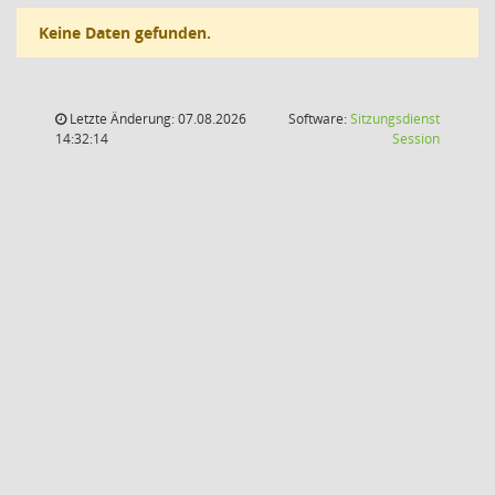
Keine Daten gefunden.
Letzte Änderung: 07.08.2026
Software:
Sitzungsdienst
(Wird in
14:32:14
Session