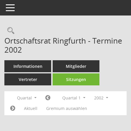
Toggle navigation
Rechercheauswahl
Ortschaftsrat Ringfurth - Termine
2002
Informationen
Mitglieder
Vertreter
Sitzungen
Quartal
Quartal 1
2002
Aktuell
Gremium auswählen