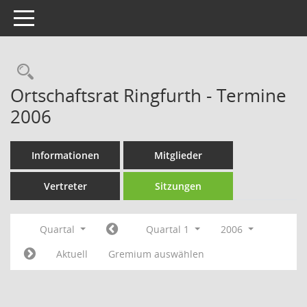
Toggle navigation
Rechercheauswahl
Ortschaftsrat Ringfurth - Termine
2006
Informationen
Mitglieder
Vertreter
Sitzungen
Quartal
Quartal 1
2006
Aktuell
Gremium auswählen