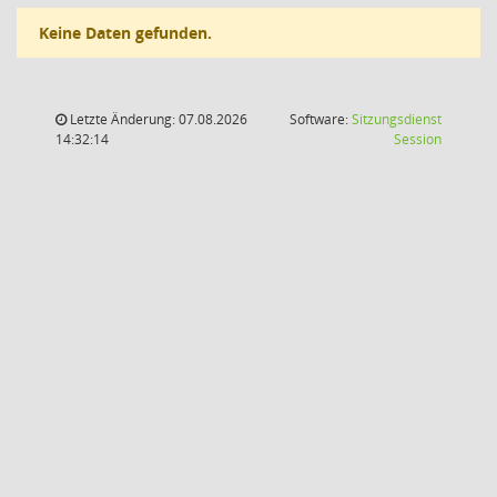
Keine Daten gefunden.
Letzte Änderung: 07.08.2026
Software:
Sitzungsdienst
(Wird in
14:32:14
Session