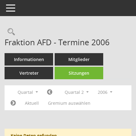
Toggle navigation
Rechercheauswahl
Fraktion AFD - Termine 2006
Informationen
Mitglieder
Vertreter
Sitzungen
Quartal
Quartal 2
2006
Aktuell
Gremium auswählen
Keine Daten gefunden.