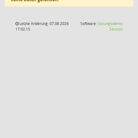
Letzte Änderung: 07.08.2026
Software:
Sitzungsdienst
(Wird in
17:02:15
Session