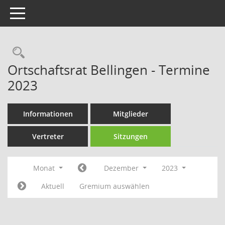
Toggle navigation
Rechercheauswahl
Ortschaftsrat Bellingen - Termine
2023
Informationen
Mitglieder
Vertreter
Sitzungen
Monat
Dezember
2023
Aktuell
Gremium auswählen