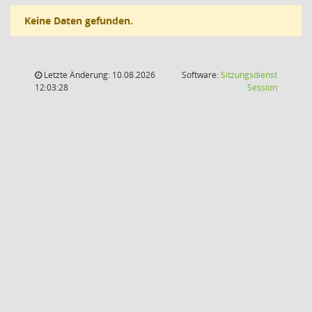
Keine Daten gefunden.
Letzte Änderung: 10.08.2026
Software:
Sitzungsdienst
(Wird in
12:03:28
Session