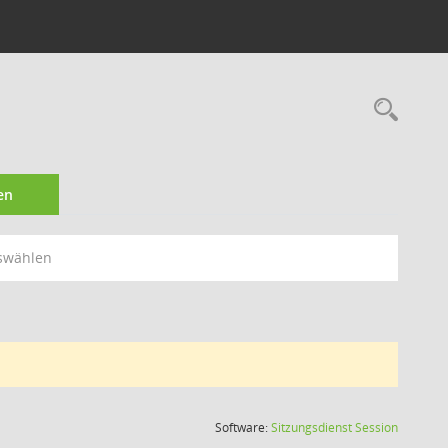
Rec
en
swählen
(Wird in
Software:
Sitzungsdienst
Session