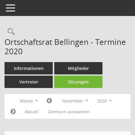
Toggle navigation
Rechercheauswahl
Ortschaftsrat Bellingen - Termine
2020
Informationen
Mitglieder
Vertreter
Sitzungen
Monat
November
2020
Aktuell
Gremium auswählen