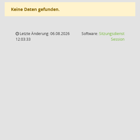
Keine Daten gefunden.
Letzte Änderung: 06.08.2026
Software:
Sitzungsdienst
(Wird in
12:03:33
Session