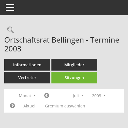
Toggle navigation
Rechercheauswahl
Ortschaftsrat Bellingen - Termine
2003
Informationen
Mitglieder
Vertreter
Sitzungen
Monat
Juli
2003
Aktuell
Gremium auswählen