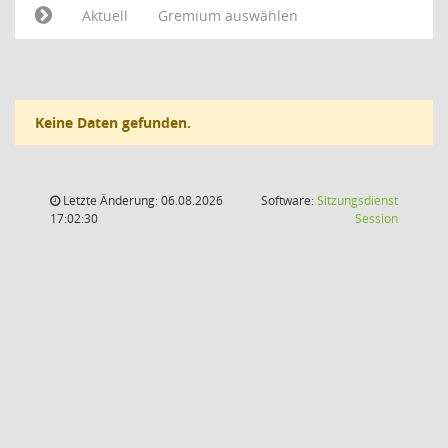
Aktuell
Gremium auswählen
Keine Daten gefunden.
Letzte Änderung: 06.08.2026
Software:
Sitzungsdienst
(Wird in
17:02:30
Session