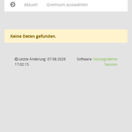
Aktuell
Gremium auswählen
Keine Daten gefunden.
Letzte Änderung: 07.08.2026
Software:
Sitzungsdienst
(Wird in
17:02:15
Session