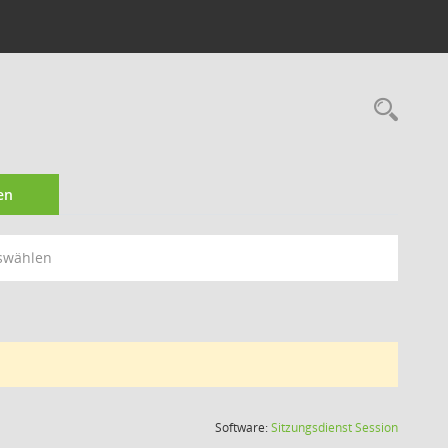
Rec
en
swählen
(Wird in
Software:
Sitzungsdienst
Session