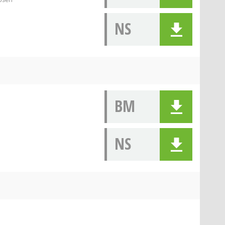
NS
BM
NS