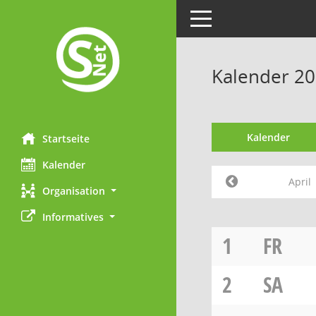
Toggle navigation
Kalender 20
Kalender
Startseite
Kalender
April
Organisation
Informatives
1
FR
2
SA