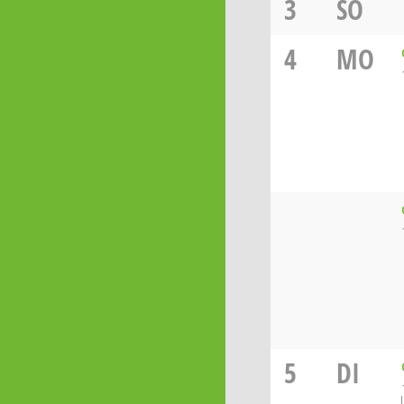
3
SO
4
MO
5
DI