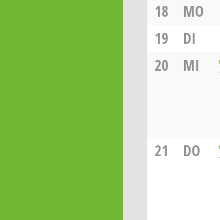
18
MO
19
DI
20
MI
21
DO