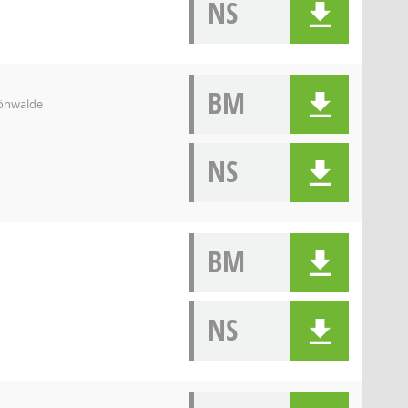
NS
BM
hönwalde
NS
BM
NS