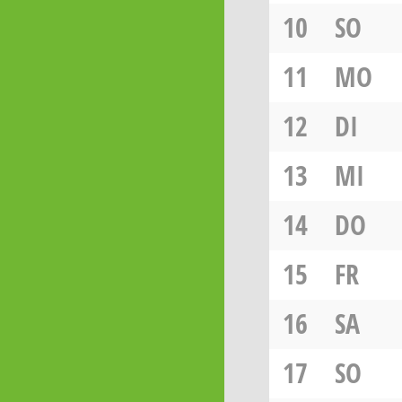
10
SO
11
MO
12
DI
13
MI
14
DO
15
FR
16
SA
17
SO