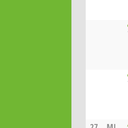
27
MI