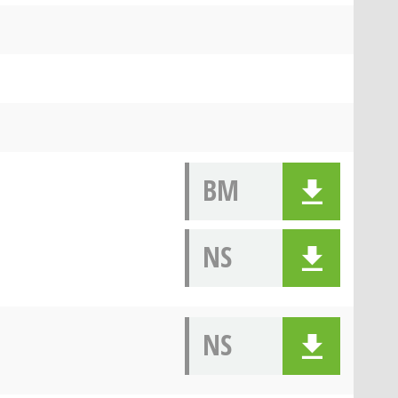
BM
NS
NS