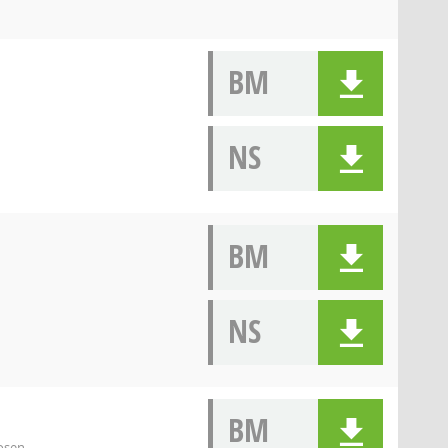
BM
NS
BM
NS
BM
osen