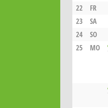
22
FR
23
SA
24
SO
25
MO