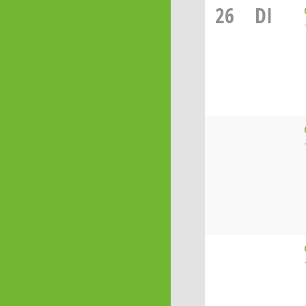
26
DI