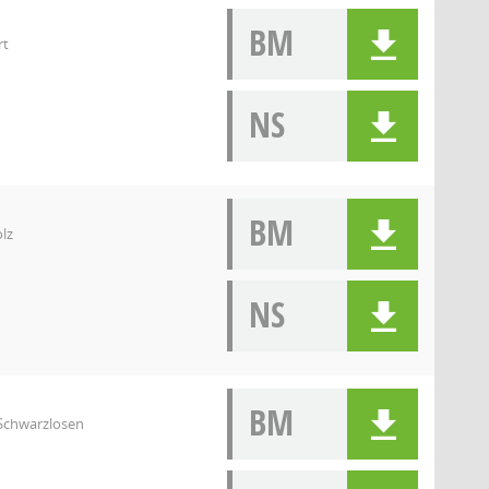
BM
rt
NS
BM
lz
NS
BM
 Schwarzlosen