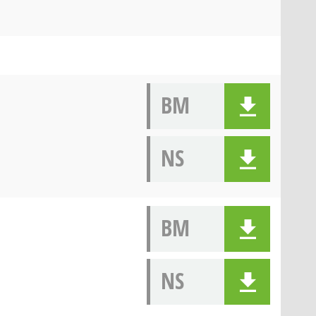
BM
NS
BM
NS