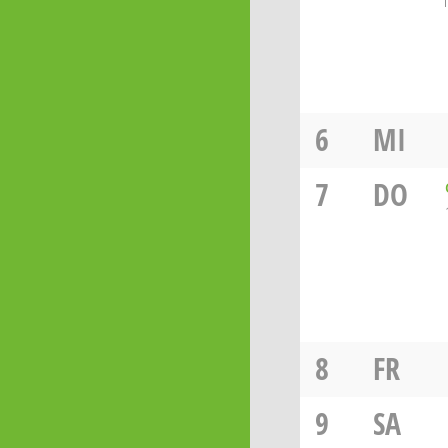
6
MI
7
DO
8
FR
9
SA