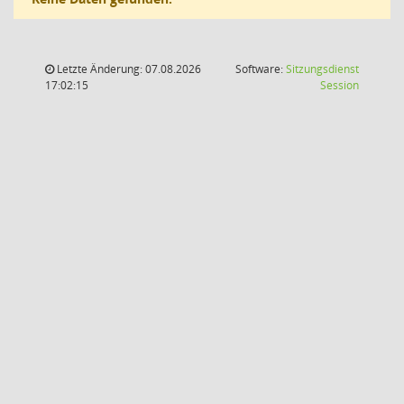
Letzte Änderung: 07.08.2026
Software:
Sitzungsdienst
(Wird in
17:02:15
Session