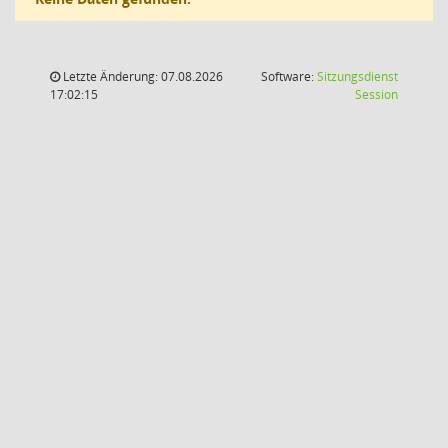
Letzte Änderung: 07.08.2026
Software:
Sitzungsdienst
(Wird in
17:02:15
Session