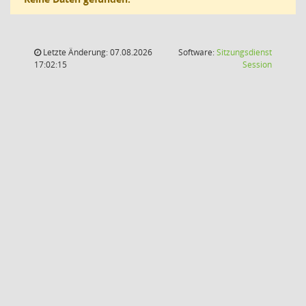
Letzte Änderung: 07.08.2026
Software:
Sitzungsdienst
(Wird in
17:02:15
Session