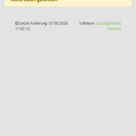
Letzte Änderung: 07.08.2026
Software:
Sitzungsdienst
(Wird in
17:02:15
Session