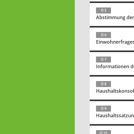
Ö 5
Abstimmung der ö
Ö 6
Einwohnerfrage
Ö 7
Informationen d
Ö 8
Haushaltskonsol
Ö 9
Haushaltssatzun
Ö 10