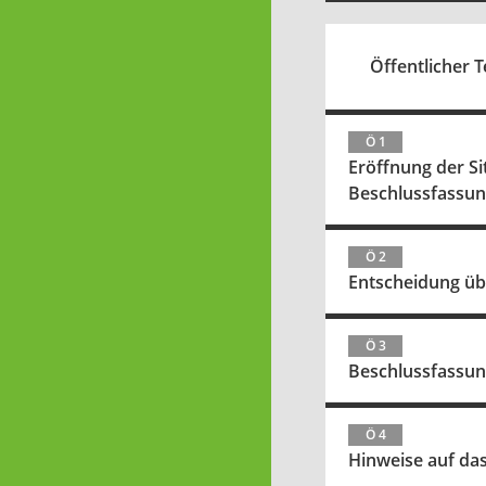
Öffentlicher Te
Ö 1
Eröffnung der S
Beschlussfassu
Ö 2
Entscheidung üb
Ö 3
Beschlussfassung
Ö 4
Hinweise auf da