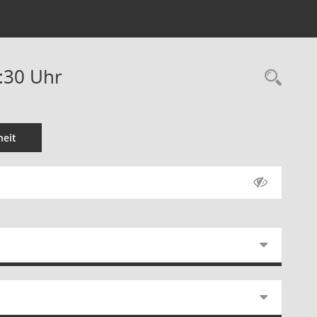
0:30 Uhr
Rec
eit