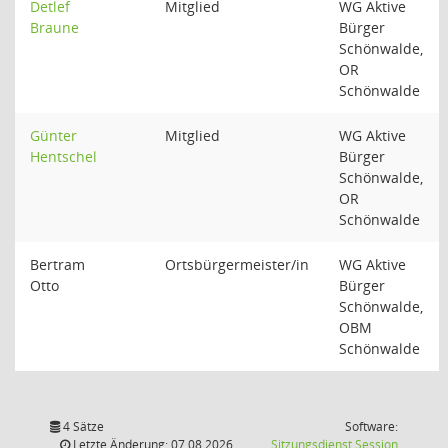
Detlef
Mitglied
WG Aktive
Braune
Bürger
Schönwalde,
OR
Schönwalde
Günter
Mitglied
WG Aktive
Hentschel
Bürger
Schönwalde,
OR
Schönwalde
Bertram
Ortsbürgermeister/in
WG Aktive
Otto
Bürger
Schönwalde,
OBM
Schönwalde
4 Sätze
Software:
(Wird in
Letzte Änderung: 07.08.2026
Sitzungsdienst
Session