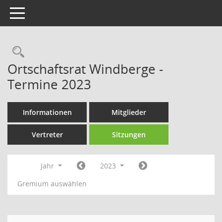
Toggle navigation
Rechercheauswahl
Ortschaftsrat Windberge -
Termine 2023
Informationen
Mitglieder
Vertreter
Sitzungen
Jahr
2023
Gremium auswählen