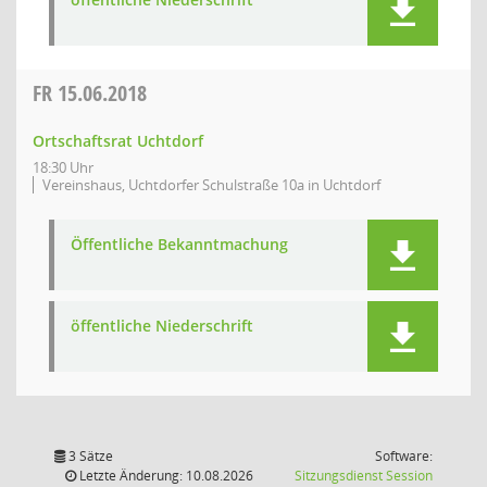
FR
15.06.2018
Ortschaftsrat Uchtdorf
18:30 Uhr
Vereinshaus, Uchtdorfer Schulstraße 10a in Uchtdorf
Öffentliche Bekanntmachung
öffentliche Niederschrift
3 Sätze
Software:
(Wird in
Letzte Änderung: 10.08.2026
Sitzungsdienst
Session