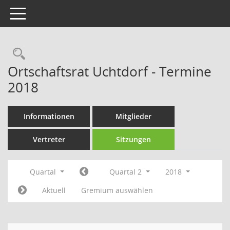
Toggle navigation
Rechercheauswahl
Ortschaftsrat Uchtdorf - Termine
2018
Informationen
Mitglieder
Vertreter
Sitzungen
Quartal
Quartal 2
2018
Aktuell
Gremium auswählen