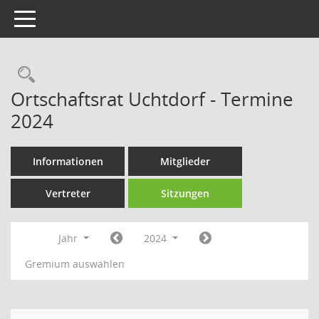
Toggle navigation
Rechercheauswahl
Ortschaftsrat Uchtdorf - Termine
2024
Informationen
Mitglieder
Vertreter
Sitzungen
Jahr
2024
Gremium auswählen