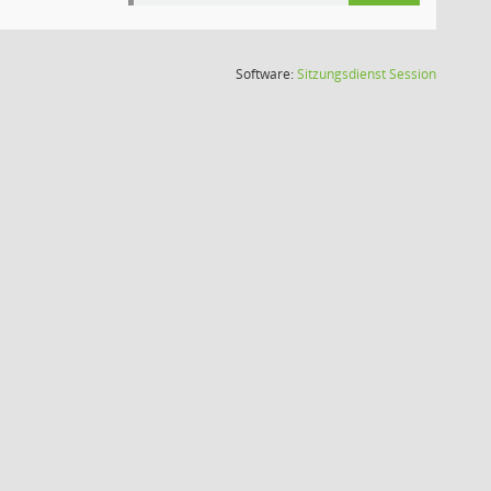
(Wird in
Software:
Sitzungsdienst
Session