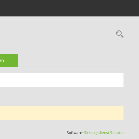
Rec
en
(Wird in
Software:
Sitzungsdienst
Session