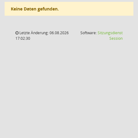
Keine Daten gefunden.
Letzte Änderung: 06.08.2026
Software:
Sitzungsdienst
(Wird in
17:02:30
Session