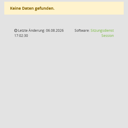
Keine Daten gefunden.
Letzte Änderung: 06.08.2026
Software:
Sitzungsdienst
(Wird in
17:02:30
Session